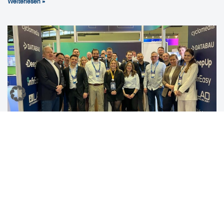
Weiterlesen »
MEGAMAP auf den Fiberdays 2026
5. Juni 2026
MEGAMAP war auf den Fiberdays 2026 gemeinsam mit dem
Infrastructure Solution Network vertreten. Ein Rückblick auf zwei
Messetage mit vielen interessanten Gesprächen, fachlichem
Austausch und einem gelungenen gemeinsamen Auftritt.
Weiterlesen »