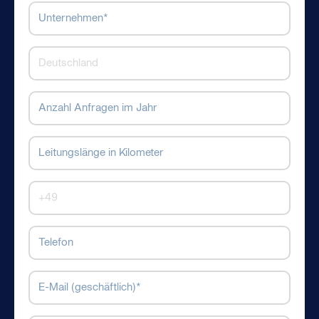
Unternehmen
*
Land
Anzahl
Anfragen
im
Leitungslänge
Jahr
in
Kilometern
Ländervorwahl
Telefon
E-
Mail
*