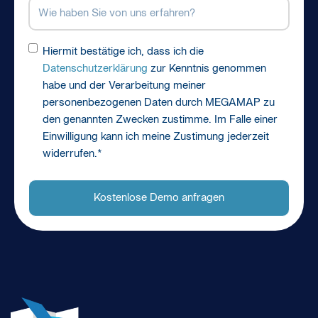
Wie
haben
Sie
Einwilligung
*
Hiermit bestätige ich, dass ich die
von
Datenschutzerklärung
zur Kenntnis genommen
uns
habe und der Verarbeitung meiner
erfahren?
personenbezogenen Daten durch MEGAMAP zu
den genannten Zwecken zustimme. Im Falle einer
Einwilligung kann ich meine Zustimung jederzeit
widerrufen.
*